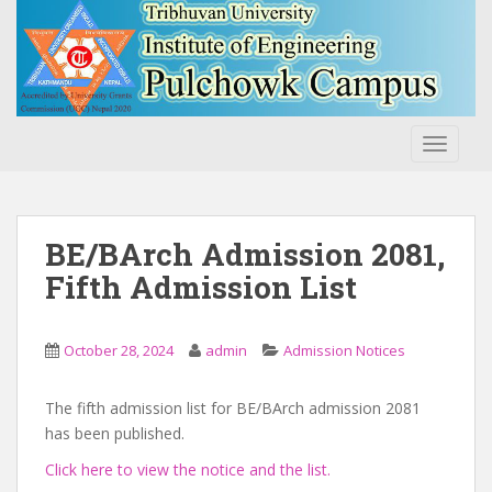
S
k
i
p
t
o
TOGGLE
m
a
i
n
BE/BArch Admission 2081,
c
Fifth Admission List
o
n
t
October 28, 2024
admin
Admission Notices
e
n
The fifth admission list for BE/BArch admission 2081
t
has been published.
Click here to view the notice and the list.