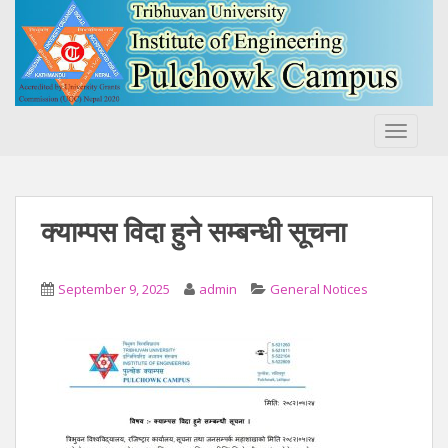
S
k
i
p
t
o
TOGGLE
m
a
i
n
क्याम्पस विदा हुने सम्बन्धी सूचना
c
o
n
September 9, 2025
admin
General Notices
t
e
n
t