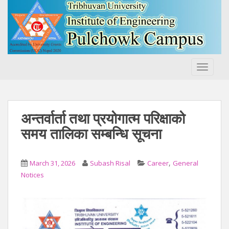
S
k
i
p
t
o
TOGGLE
m
a
i
n
अन्तर्वार्ता तथा प्रयोगात्म परिक्षाको
c
समय तालिका सम्बन्धि सूचना
o
n
t
,
March 31, 2026
Subash Risal
Career
General
e
Notices
n
t