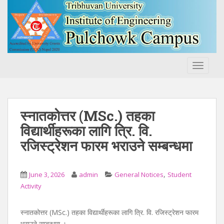
S
k
i
p
t
o
TOGGLE
m
a
i
n
स्नातकोत्तर (MSc.) तहका
c
विद्यार्थीहरूका लागि त्रि. वि.
o
रजिस्ट्रेशन फारम भराउने सम्बन्धमा
n
t
e
,
June 3, 2026
admin
General Notices
Student
n
Activity
t
स्नातकोत्तर (MSc.) तहका विद्यार्थीहरूका लागि त्रि. वि. रजिस्ट्रेशन फारम
भराउने सम्बन्धमा ।