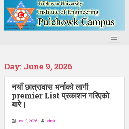
S
k
i
p
t
o
TOGGLE
m
a
i
n
Day:
June 9, 2026
c
o
n
नयाँ छात्रावास भर्नाको लागी
t
premier List प्रकाशन गरिएको
e
बारे।
n
t
June 9, 2026
admin