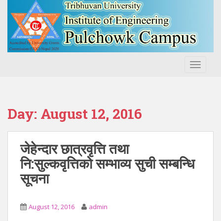
S
k
i
p
t
o
TOGGLE
m
a
i
n
Day:
August 12, 2016
c
o
n
जेहेन्दार छात्रवृत्ति तथा
t
नि:सुल्कवृत्तिको सम्भाव्य सुची सम्बन्धि
e
सूचना
n
t
August 12, 2016
admin