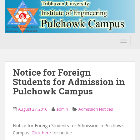
S
k
i
p
t
o
TOGGLE
m
a
i
n
Notice for Foreign
c
Students for Admission in
o
Pulchowk Campus
n
t
e
August 27, 2016
admin
Admission Notices
n
t
Notice for Foreign Students for Admission in Pulchowk
Campus.
Click here
for notice.