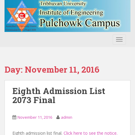
S
k
i
p
t
o
TOGGLE
m
a
i
n
Day:
November 11, 2016
c
o
n
Eighth Admission List
t
2073 Final
e
n
t
November 11, 2016
admin
Eighth admission list final.
Click here to see the notice.