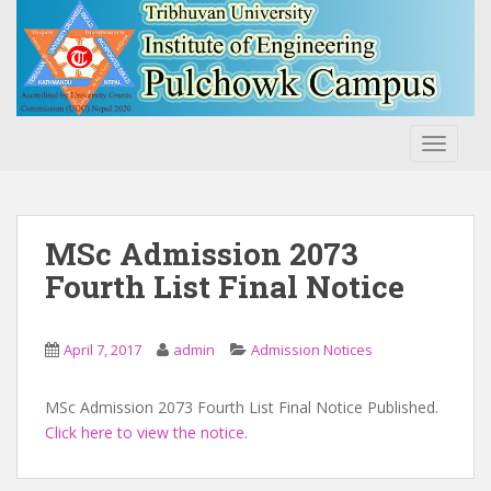
S
k
i
p
t
o
TOGGLE
m
a
i
n
MSc Admission 2073
c
Fourth List Final Notice
o
n
t
April 7, 2017
admin
Admission Notices
e
n
MSc Admission 2073 Fourth List Final Notice Published.
t
Click here to view the notice
.