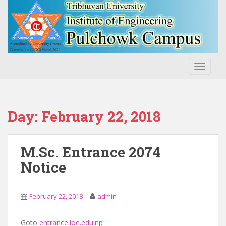
S
k
i
p
t
o
TOGGLE
m
a
i
n
Day:
February 22, 2018
c
o
n
M.Sc. Entrance 2074
t
Notice
e
n
t
February 22, 2018
admin
Goto
entrance.ioe.edu.np