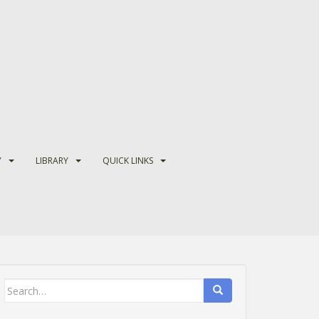
Y
LIBRARY
QUICK LINKS
Search
for: