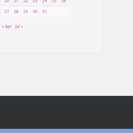
20
21
22
23
24
25
26
27
28
29
30
31
« Apr
Jul »