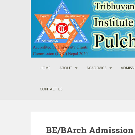
S
k
i
p
t
o
m
a
i
n
HOME
ABOUT
ACADEMICS
ADMISS
c
o
n
CONTACT US
t
e
n
t
BE/BArch Admission 