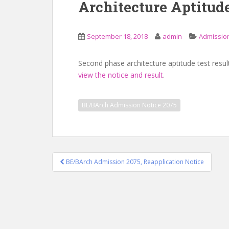
Architecture Aptitude
September 18, 2018
admin
Admission
Second phase architecture aptitude test resul
view the notice and result
.
BE/BArch Admission Notice 2075
Post
BE/BArch Admission 2075, Reapplication Notice
navigation