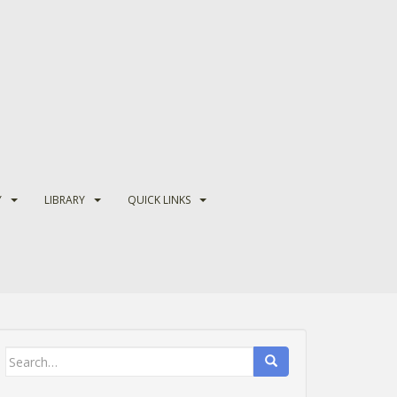
Y
LIBRARY
QUICK LINKS
Search
for: