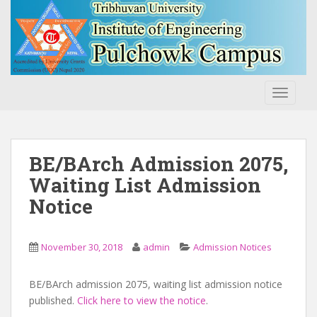
S
k
i
p
t
o
TOGGLE
m
a
i
n
BE/BArch Admission 2075,
c
Waiting List Admission
o
Notice
n
t
e
November 30, 2018
admin
Admission Notices
n
t
BE/BArch admission 2075, waiting list admission notice
published.
Click here to view the notice
.