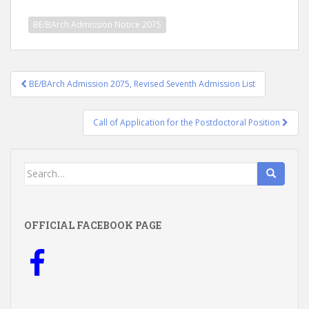
BE/BArch Admission Notice 2075
Post
BE/BArch Admission 2075, Revised Seventh Admission List
navigation
Call of Application for the Postdoctoral Position
Search
for:
OFFICIAL FACEBOOK PAGE