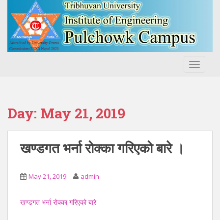
S
k
i
p
t
o
TOGGLE
m
a
i
n
Day:
May 21, 2019
c
o
n
खण्डगत भर्ना रोक्का गरिएको बारे ।
t
e
n
May 21, 2019
admin
t
खण्डगत भर्ना रोक्का गरिएको बारे