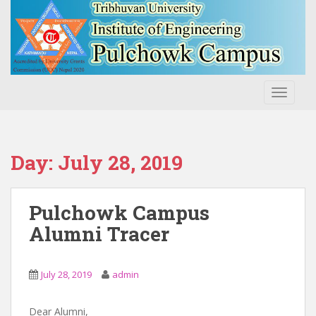
S
k
i
p
t
o
TOGGLE
m
a
i
n
Day:
July 28, 2019
c
o
n
Pulchowk Campus
t
Alumni Tracer
e
n
t
July 28, 2019
admin
Dear Alumni,