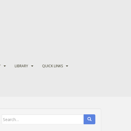
Y
LIBRARY
QUICK LINKS
Search
for: