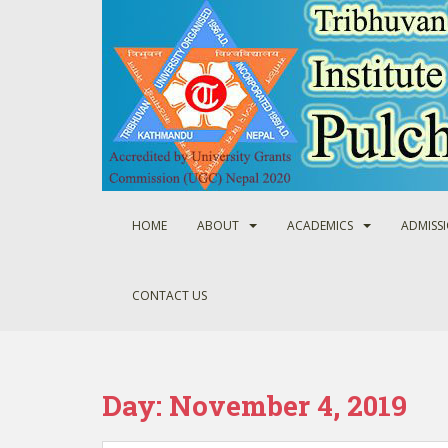
S
k
i
p
t
o
m
a
i
n
HOME
ABOUT
ACADEMICS
ADMISS
c
o
n
CONTACT US
t
e
n
t
Day:
November 4, 2019