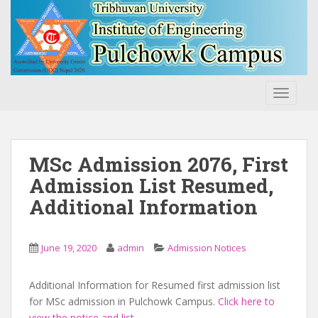
S
k
i
p
t
o
TOGGLE
m
a
i
n
MSc Admission 2076, First
c
Admission List Resumed,
o
Additional Information
n
t
e
June 19, 2020
admin
Admission Notices
n
t
Additional Information for Resumed first admission list
for MSc admission in Pulchowk Campus.
Click here to
view the notice and list
.