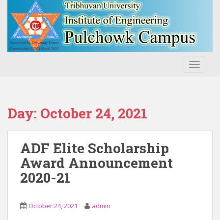
S
k
i
p
t
o
TOGGLE
m
a
i
n
Day:
October 24, 2021
c
o
n
ADF Elite Scholarship
t
Award Announcement
e
2020-21
n
t
October 24, 2021
admin