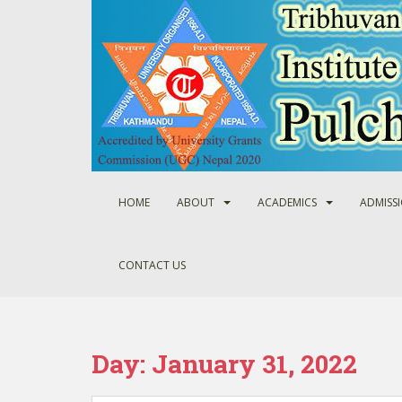
S
k
i
p
t
o
m
a
i
n
HOME
ABOUT
ACADEMICS
ADMISS
c
o
n
CONTACT US
t
e
n
t
Day:
January 31, 2022