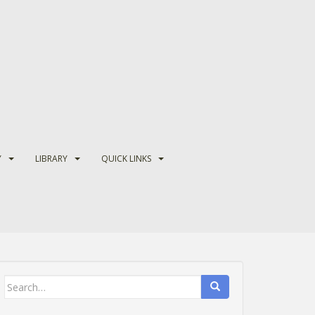
Y
LIBRARY
QUICK LINKS
Search
for: