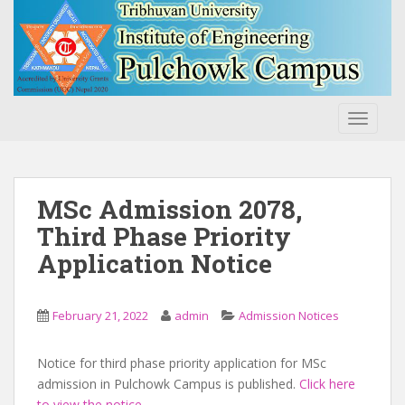
S
k
i
p
t
o
TOGGLE
m
a
i
n
MSc Admission 2078,
c
Third Phase Priority
o
Application Notice
n
t
e
February 21, 2022
admin
Admission Notices
n
t
Notice for third phase priority application for MSc
admission in Pulchowk Campus is published.
Click here
to view the notice
.