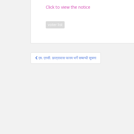
Click to view the notice
voter list
Post
एम. एस्सी. छात्रावास फारम भर्ने सम्बन्धी सूचना
navigation