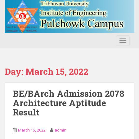
S
k
i
p
t
o
TOGGLE
m
a
i
n
Day:
March 15, 2022
c
o
n
BE/BArch Admission 2078
t
Architecture Aptitude
e
Result
n
t
March 15, 2022
admin