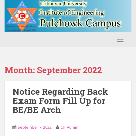
S
k
i
p
t
o
TOGGLE
m
a
i
n
Month:
September 2022
c
o
n
Notice Regarding Back
t
Exam Form Fill Up for
e
BE/BE Arch
n
t
September 7, 2022
CIT Admin