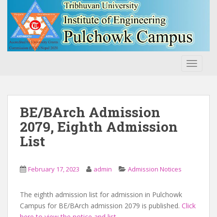
S
k
i
p
t
o
TOGGLE
m
a
i
n
BE/BArch Admission
c
2079, Eighth Admission
o
List
n
t
e
February 17, 2023
admin
Admission Notices
n
t
The eighth admission list for admission in Pulchowk
Campus for BE/BArch admission 2079 is published.
Click
here to view the notice and list
.