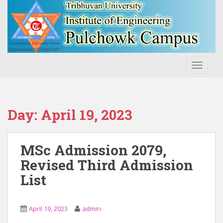
S
k
i
p
t
o
TOGGLE
m
a
i
n
Day:
April 19, 2023
c
o
n
MSc Admission 2079,
t
Revised Third Admission
e
List
n
t
April 19, 2023
admin