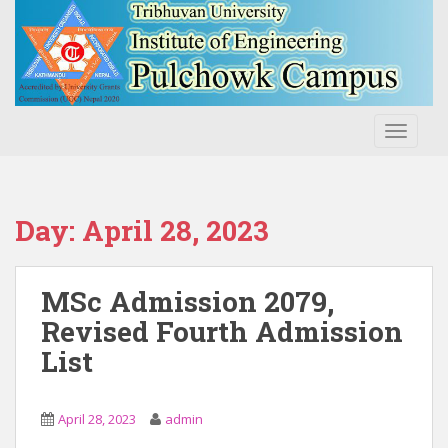
S
k
i
p
t
o
TOGGLE
m
a
i
n
Day:
April 28, 2023
c
o
n
MSc Admission 2079,
t
Revised Fourth Admission
e
List
n
t
April 28, 2023
admin