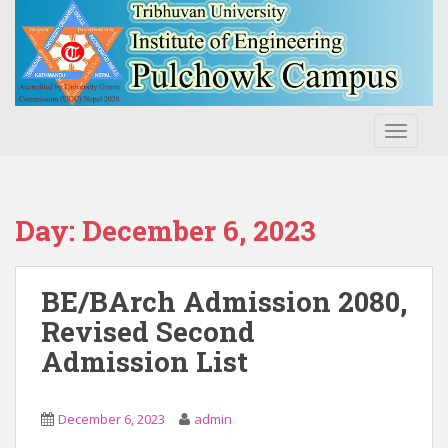
S
k
i
p
t
o
TOGGLE
m
a
i
n
Day:
December 6, 2023
c
o
n
BE/BArch Admission 2080,
t
Revised Second
e
Admission List
n
t
December 6, 2023
admin