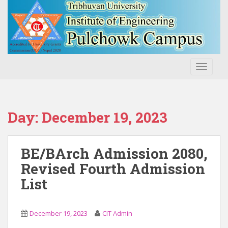
S
k
i
p
t
o
TOGGLE
m
a
i
n
Day:
December 19, 2023
c
o
n
BE/BArch Admission 2080,
t
Revised Fourth Admission
e
List
n
t
December 19, 2023
CIT Admin