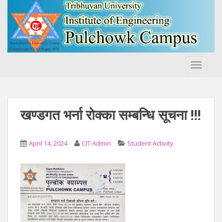
S
k
i
p
t
o
TOGGLE
m
a
i
n
खण्डगत भर्ना रोक्का सम्बन्धि सूचना !!!
c
o
n
April 14, 2024
CIT Admin
Student Activity
t
e
n
t