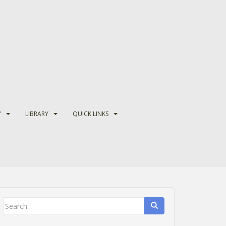
Y
LIBRARY
QUICK LINKS
Search
for: