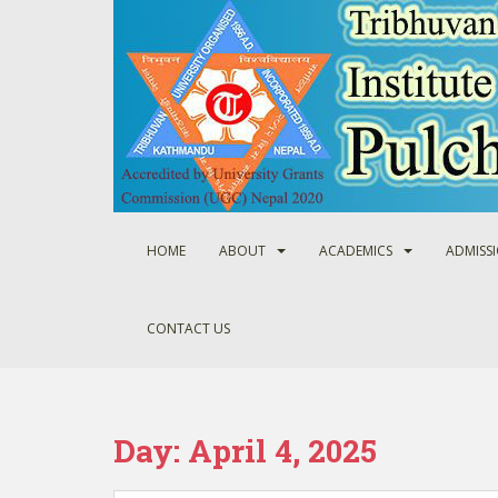
S
k
i
p
t
o
m
a
i
n
HOME
ABOUT
ACADEMICS
ADMISS
c
o
n
CONTACT US
t
e
n
t
Day:
April 4, 2025