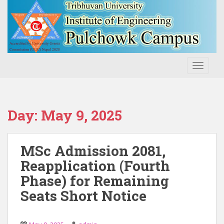
S
k
i
p
t
o
TOGGLE
m
a
i
n
Day:
May 9, 2025
c
o
n
MSc Admission 2081,
t
Reapplication (Fourth
e
Phase) for Remaining
n
t
Seats Short Notice