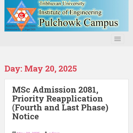
S
k
i
p
t
o
TOGGLE
m
a
i
n
Day:
May 20, 2025
c
o
n
MSc Admission 2081,
t
Priority Reapplication
e
(Fourth and Last Phase)
n
t
Notice