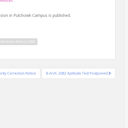
Notices
ssion in Pulchowk Campus is published.
dmission Notice 2082
ority Correction Notice
B.Arch. 2082 Aptitude Test Postponed