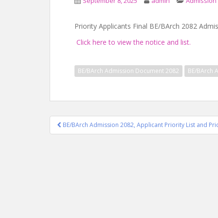
September 8, 2025
admin
Admission 
Priority Applicants Final BE/BArch 2082 Admi
Click here to view the notice and list.
BE/BArch Admission Document 2082
BE/BArch A
Post
BE/BArch Admission 2082, Applicant Priority List and Pri
navigation