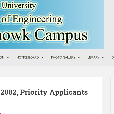
ION
NOTICE BOARD
PHOTO GALLERY
LIBRARY
Q
082, Priority Applicants