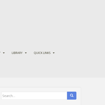
Y
LIBRARY
QUICK LINKS
Search
for: