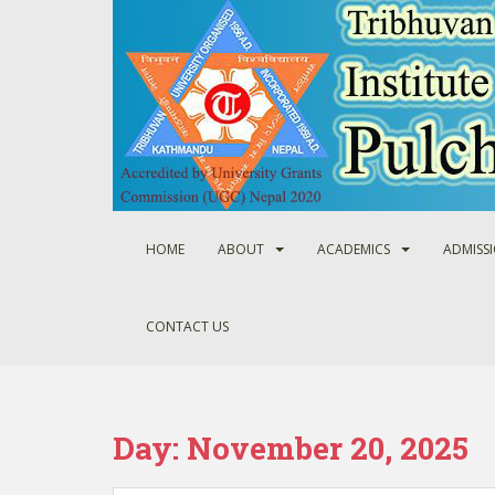
S
k
i
p
t
o
m
a
i
n
HOME
ABOUT
ACADEMICS
ADMISS
c
o
n
CONTACT US
t
e
n
t
Day:
November 20, 2025