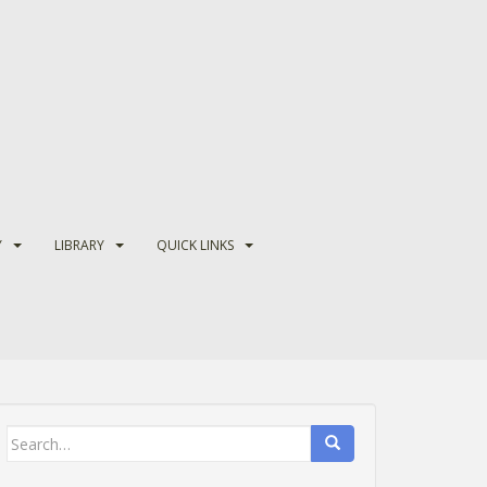
Y
LIBRARY
QUICK LINKS
Search
for: