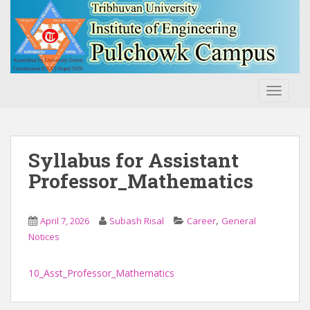
S
k
i
p
t
o
TOGGLE
m
a
i
n
Syllabus for Assistant
c
Professor_Mathematics
o
n
t
,
April 7, 2026
Subash Risal
Career
General
e
Notices
n
t
10_Asst_Professor_Mathematics