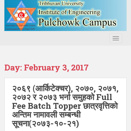
S
k
i
p
t
o
TOGGLE
m
a
i
n
Day:
February 3, 2017
c
o
n
२०६९ (आर्किटेक्चर), २०७०, २०७१,
t
२०७२ र २०७३ भर्ना समुहको Full
e
Fee Batch Topper छात्रवृत्तिको
n
t
अन्तिम नामावली सम्बन्धी
सूचना(२०७३-१०-२१)