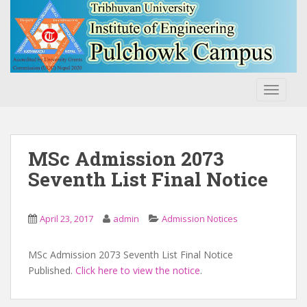
S
k
i
p
t
o
TOGGLE
m
a
i
n
MSc Admission 2073
c
Seventh List Final Notice
o
n
t
April 23, 2017
admin
Admission Notices
e
n
MSc Admission 2073 Seventh List Final Notice
t
Published.
Click here to view the notice
.