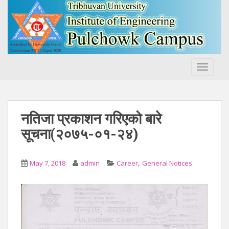
S
k
i
p
t
o
TOGGLE
m
a
i
n
नतिजा प्रकाशन गरिएको बारे
c
सूचना(२०७५-०१-२४)
o
n
t
,
May 7, 2018
admin
Career
General Notices
e
n
t