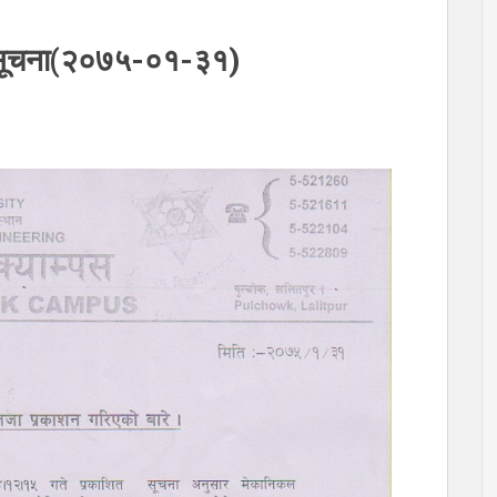
े सूचना(२०७५-०१-३१)