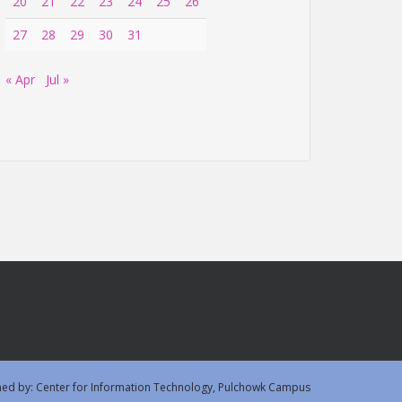
20
21
22
23
24
25
26
27
28
29
30
31
« Apr
Jul »
ned by: Center for Information Technology, Pulchowk Campus