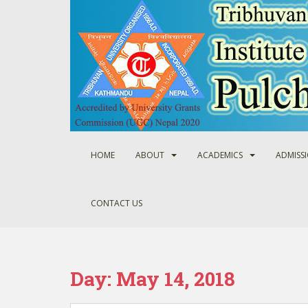
S
k
i
p
t
o
m
a
i
n
HOME
ABOUT
ACADEMICS
ADMISS
c
o
n
CONTACT US
t
e
n
t
Day:
May 14, 2018