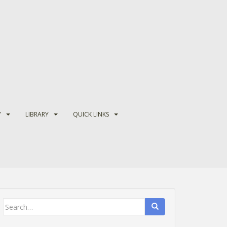
Y
LIBRARY
QUICK LINKS
Search
for: