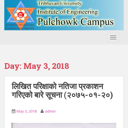
S
k
i
p
t
o
TOGGLE
m
a
i
n
Day:
May 3, 2018
c
o
n
लिखित परिक्षाको नतिजा प्रकाशन
t
गरिएको बारे सूचना (२०७५-०१-२०)
e
n
t
May 3, 2018
admin