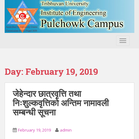
S
k
i
p
t
o
TOGGLE
m
a
i
n
Day:
February 19, 2019
c
o
n
जेहेन्दार छात्रवृत्ति तथा
t
निःशुल्कवृत्तिको अन्तिम नामावली
e
सम्बन्धी सूचना
n
t
February 19, 2019
admin