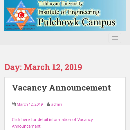
S
k
i
p
t
o
TOGGLE
m
a
i
n
Day:
March 12, 2019
c
o
n
Vacancy Announcement
t
e
n
March 12, 2019
admin
t
Click here for detail information of Vacancy
Announcement