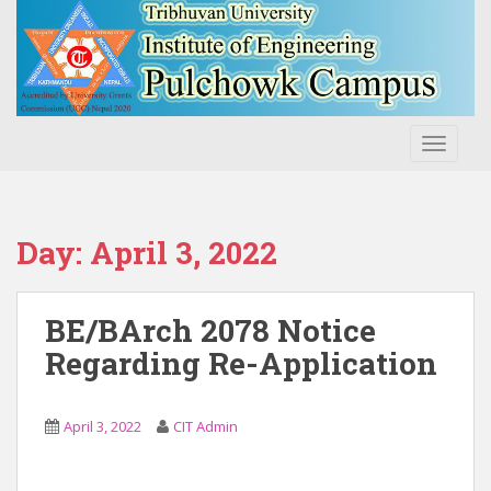
S
k
i
p
t
o
TOGGLE
m
a
i
n
Day:
April 3, 2022
c
o
n
BE/BArch 2078 Notice
t
Regarding Re-Application
e
n
t
April 3, 2022
CIT Admin