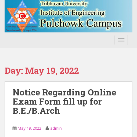
S
k
i
p
t
o
TOGGLE
m
a
i
n
Day:
May 19, 2022
c
o
n
Notice Regarding Online
t
Exam Form fill up for
e
B.E./B.Arch
n
t
May 19, 2022
admin