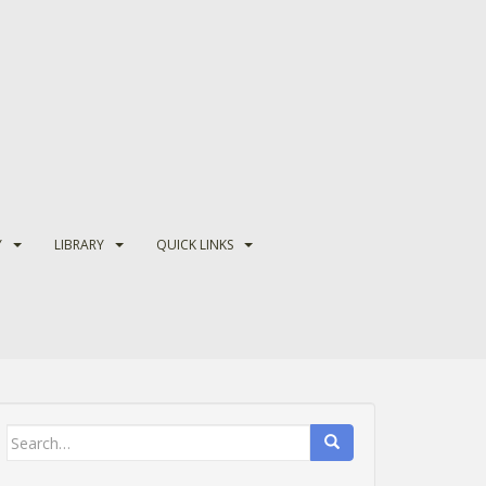
Y
LIBRARY
QUICK LINKS
Search
for: