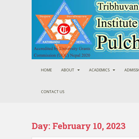
S
k
i
p
t
o
m
a
i
n
HOME
ABOUT
ACADEMICS
ADMISS
c
o
n
CONTACT US
t
e
n
t
Day:
February 10, 2023