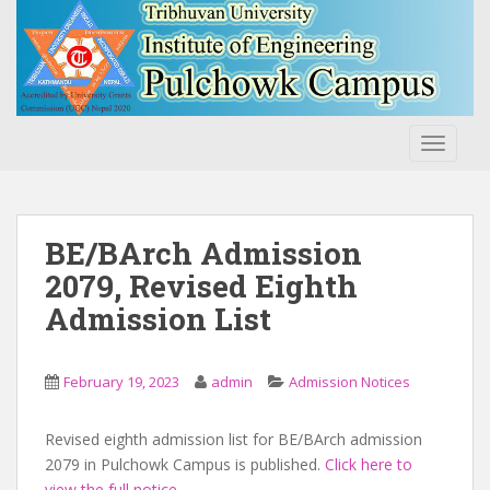
S
k
i
p
t
o
TOGGLE
m
a
i
n
BE/BArch Admission
c
2079, Revised Eighth
o
Admission List
n
t
e
February 19, 2023
admin
Admission Notices
n
t
Revised eighth admission list for BE/BArch admission
2079 in Pulchowk Campus is published.
Click here to
view the full notice
.