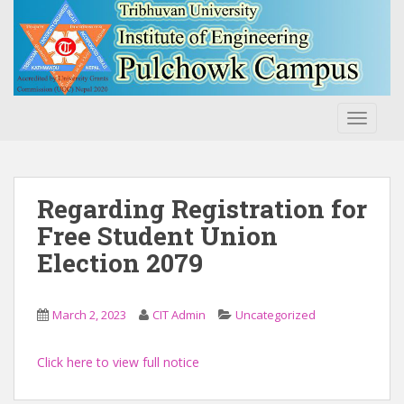
S
k
i
p
t
o
TOGGLE
m
a
i
n
Regarding Registration for
c
Free Student Union
o
Election 2079
n
t
e
March 2, 2023
CIT Admin
Uncategorized
n
t
Click here to view full notice