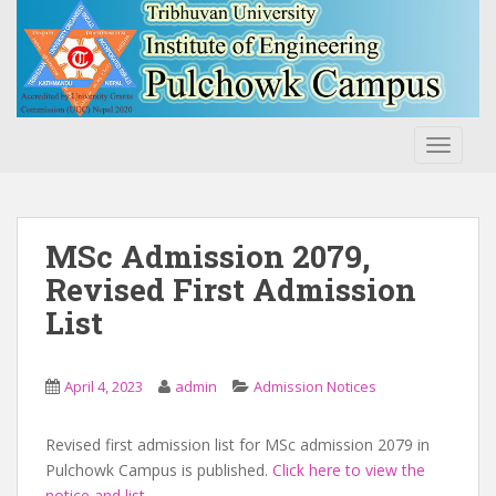
S
k
i
p
t
o
TOGGLE
m
a
i
n
MSc Admission 2079,
c
Revised First Admission
o
List
n
t
e
April 4, 2023
admin
Admission Notices
n
t
Revised first admission list for MSc admission 2079 in
Pulchowk Campus is published.
Click here to view the
notice and list
.