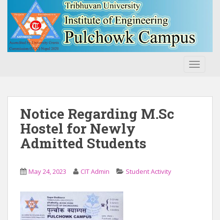
S
k
i
p
t
o
TOGGLE
m
a
i
n
Notice Regarding M.Sc
c
Hostel for Newly
o
Admitted Students
n
t
e
May 24, 2023
CIT Admin
Student Activity
n
t